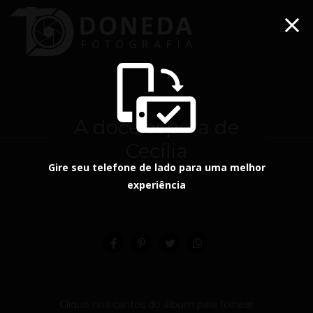
menu
A doce espera de
Cecília
Gire seu telefone de lado para uma melhor
experiência
Compartilhe
Clique nos cantos do álbum para folhear